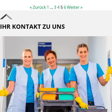
« Zurück
1
…
3
4
5
6
Weiter »
IHR KONTAKT ZU UNS