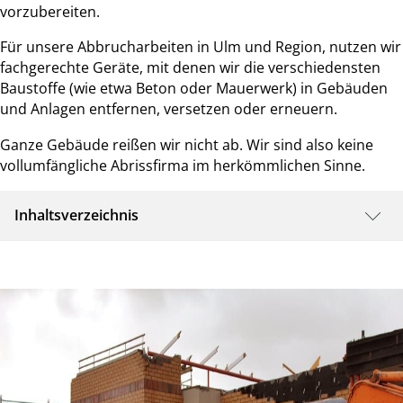
vorzubereiten.
Für unsere Abbrucharbeiten in Ulm und Region, nutzen wir
fachgerechte Geräte, mit denen wir die verschiedensten
Baustoffe (wie etwa Beton oder Mauerwerk) in Gebäuden
und Anlagen entfernen, versetzen oder erneuern.
Ganze Gebäude reißen wir nicht ab. Wir sind also keine
vollumfängliche Abrissfirma im herkömmlichen Sinne.
Inhaltsverzeichnis
Ihr Abbruchunternehmen für Vorhaben rund
ums Haus - wirksam und sauber
Wir versetzen Berge für Sie: Entfernung,
Versetzung und Erneuerung von Mauern, Zäunen
etc.
Worauf kommt es beim Abbruch an?