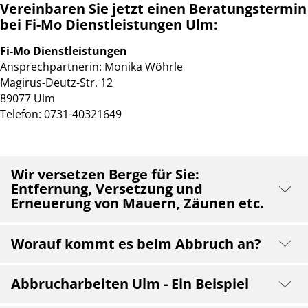
Vereinbaren Sie jetzt einen Beratungstermin
bei Fi-Mo Dienstleistungen Ulm:
Fi-Mo Dienstleistungen
Ansprechpartnerin: Monika Wöhrle
Magirus-Deutz-Str. 12
89077 Ulm
Telefon: 0731-40321649
Wir versetzen Berge für Sie:
Entfernung, Versetzung und
Erneuerung von Mauern, Zäunen etc.
Die Gartenmauer ist heruntergekommen, oder sie
Worauf kommt es beim Abbruch an?
befindet sich in einer ungünstigen Position. Um
weitere Wünsche in der Gestaltung des Gartens,
Beim Abbruch kommt es oft auf die Materialien an, die
Vorhofes oder Industriegeländes vorzunehmen, muss
Abbrucharbeiten Ulm - Ein Beispiel
entfernt, versetzt, oder erneuert werden sollen.
gehandelt werden.
Wurden diese ausfindig gemacht, so mit speziellen