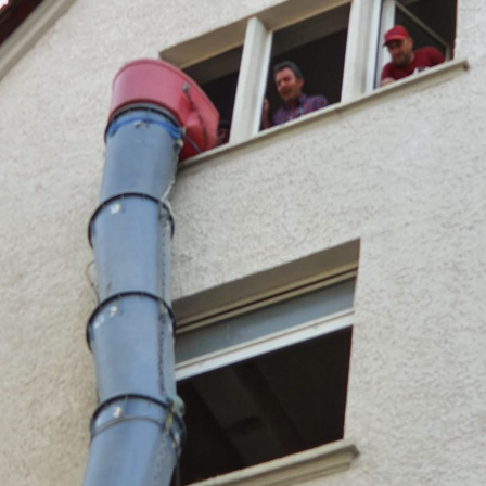
Auch die Entsorgung von Holzteilen, Metall oder
Betonfundament, wird über Fi-Mo Dienstleistungen
komplett aus einer Hand abgewickelt.
Ulm Abbrucharbeiten - Kontaktieren Sie
uns jetzt:
Fi-Mo Dienstleistungen
Ansprechpartnerin: Monika Wöhrle
Magirus-Deutz-Str. 12
89077 Ulm
Telefon: 0731-40321649