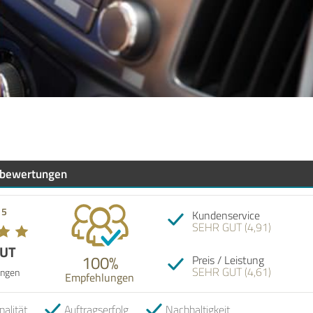
bewertungen
 5
Kundenservice
SEHR GUT (4,91)
GUT
100%
Preis / Leistung
SEHR GUT (4,61)
ngen
Empfehlungen
nalität
Auftragserfolg
Nachhaltigkeit