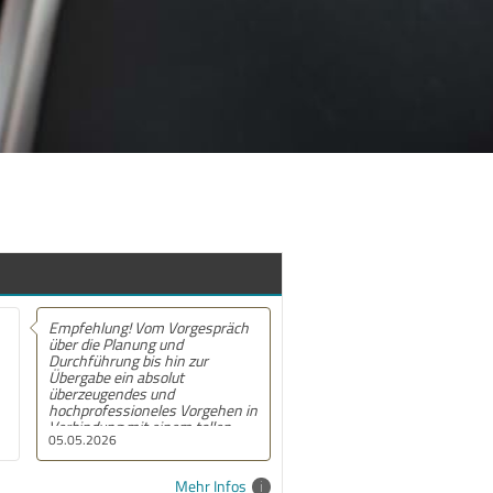
Empfehlung! Vom Vorgespräch
über die Planung und
Durchführung bis hin zur
Übergabe ein absolut
überzeugendes und
hochprofessioneles Vorgehen in
Verbindung mit einem tollen
05.05.2026
menschlichen Kontakt.
Vorbehaltlos und jederzeit
weiterzuempfehlen!
Mehr Infos