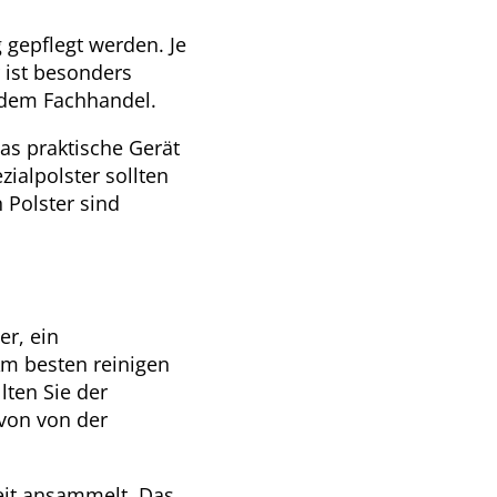
 gepflegt werden. Je
r ist besonders
s dem Fachhandel.
as praktische Gerät
ialpolster sollten
 Polster sind
er, ein
Am besten reinigen
lten Sie der
 von von der
keit ansammelt. Das