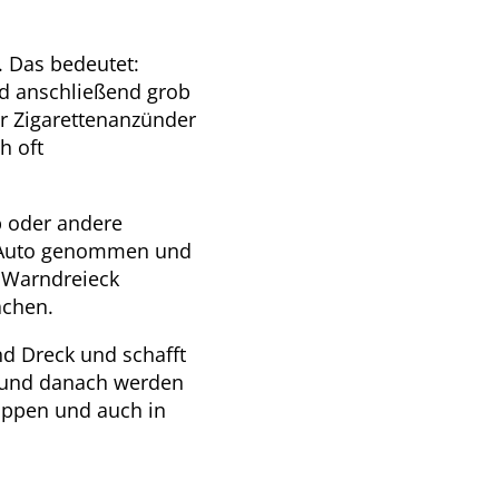
. Das bedeutet:
nd anschließend grob
er Zigarettenanzünder
h oft
b oder andere
m Auto genommen und
– Warndreieck
achen.
d Dreck und schafft
 und danach werden
appen und auch in